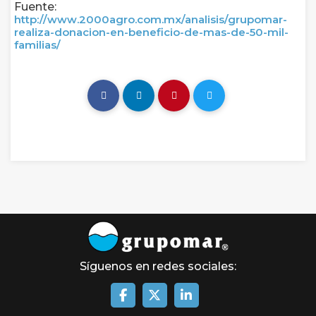
Fuente:
http://www.2000agro.com.mx/analisis/grupomar-
realiza-donacion-en-beneficio-de-mas-de-50-mil-
familias/
Síguenos en redes sociales: